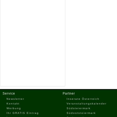
Service
Partner
Newsletter
Inserate Österreich
Kontakt
Veranstaltungskalender
Werbung
Südsteiermark
Ihr GRATIS Eintrag
Südoststeiermark