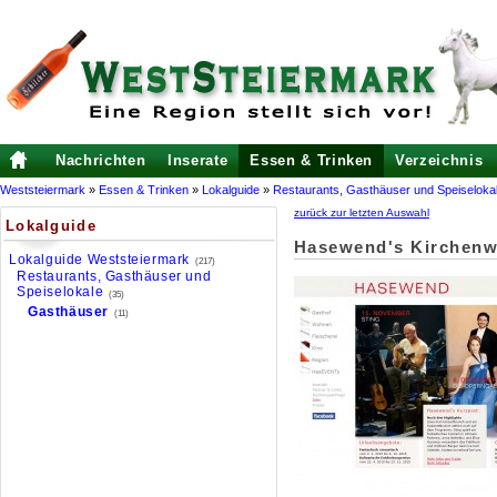
Nachrichten
Inserate
Essen & Trinken
Verzeichnis
Weststeiermark
»
Essen & Trinken
»
Lokalguide
»
Restaurants, Gasthäuser und Speiseloka
zurück zur letzten Auswahl
Lokalguide
Hasewend's Kirchenw
Lokalguide Weststeiermark
(217)
Restaurants, Gasthäuser und
Speiselokale
(35)
Gasthäuser
(11)