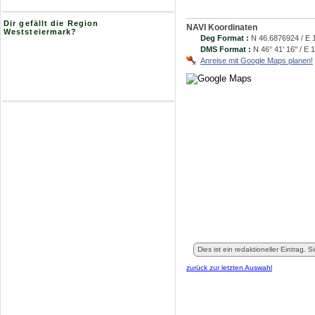
Dir gefällt die Region
NAVI Koordinaten
Weststeiermark?
Deg Format :
N
46.6876924
/ E
DMS Format :
N 46° 41' 16'' / E 1
Anreise mit Google Maps planen!
Dies ist ein redaktioneller Eintrag. 
zurück zur letzten Auswahl