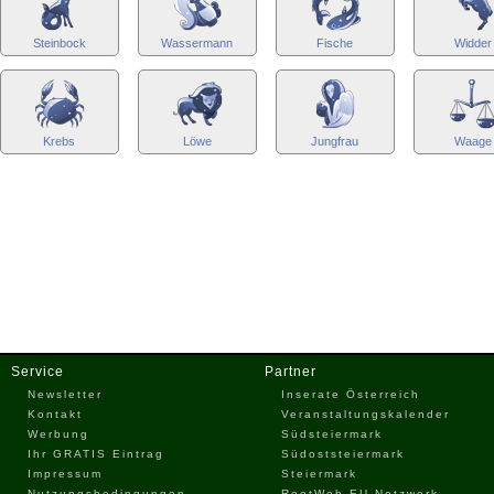
Steinbock
Wassermann
Fische
Widder
Krebs
Löwe
Jungfrau
Waage
Service
Partner
Newsletter
Inserate Österreich
Kontakt
Veranstaltungskalender
Werbung
Südsteiermark
Ihr GRATIS Eintrag
Südoststeiermark
Impressum
Steiermark
Nutzungsbedingungen
RootWeb.EU Netzwerk