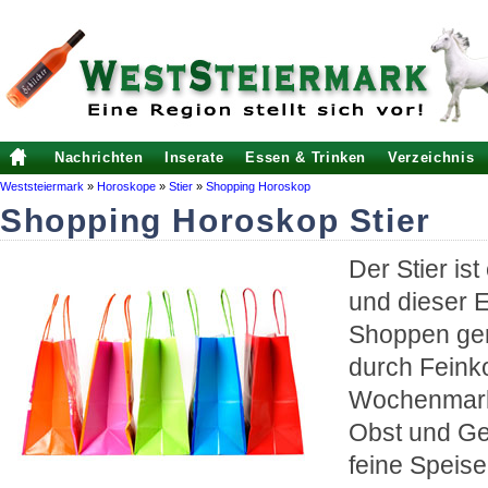
Nachrichten
Inserate
Essen & Trinken
Verzeichnis
Weststeiermark
»
Horoskope
»
Stier
»
Shopping Horoskop
Shopping Horoskop Stier
Der Stier i
und dieser E
Shoppen ger
durch Feink
Wochenmarkt
Obst und G
feine Speise