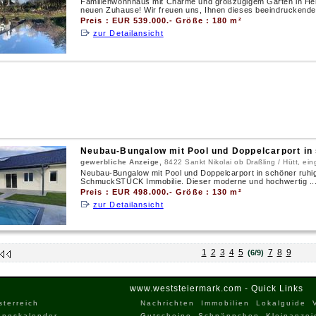
Familienwohnhaus mit Charme und großzügigem Garten in Hei
neuen Zuhause! Wir freuen uns, Ihnen dieses beeindruckende 
Preis : EUR 539.000.- Größe : 180 m²
zur Detailansicht
Neubau-Bungalow mit Pool und Doppelcarport in 
gewerbliche Anzeige,
8422 Sankt Nikolai ob Draßling / Hütt, e
Neubau-Bungalow mit Pool und Doppelcarport in schöner ruhig
SchmuckSTÜCK Immobilie. Dieser moderne und hochwertig ..
Preis : EUR 498.000.- Größe : 130 m²
zur Detailansicht
1
2
3
4
5
7
8
9
(6/9)
www.weststeiermark.com - Quick Links
sterreich
Nachrichten
Immobilien
Lokalguide
ungskalender
Gutscheine
Schnäppchen
Kleinanzei