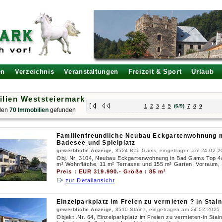
en
Verzeichnis
Veranstaltungen
Freizeit & Sport
Urlaub
lien Weststeiermark
1
2
3
4
5
(6/9)
7
8
9
den
70 Immobilien
gefunden
Familienfreundliche Neubau Eckgartenwohnung 
Badesee und Spielplatz
gewerbliche Anzeige,
8524 Bad Gams, eingetragen am 24.02.2
Obj. Nr. 3104, Neubau Eckgartenwohnung in Bad Gams Top 4/ 
m² Wohnfläche, 11 m² Terrasse und 155 m² Garten, Vorraum, .
Preis : EUR 319.990.- Größe : 85 m²
zur Detailansicht
Einzelparkplatz im Freien zu vermieten ? in Stai
gewerbliche Anzeige,
8510 Stainz, eingetragen am 24.02.2025
Objekt .Nr. 64, Einzelparkplatz im Freien zu vermieten-in Stai