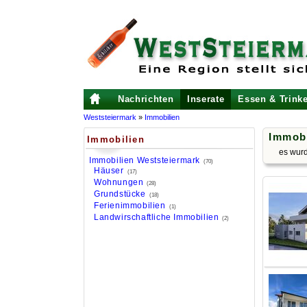
Nachrichten
Inserate
Essen & Trink
Weststeiermark
»
Immobilien
Immobi
Immobilien
es wur
Immobilien Weststeiermark
(70)
Häuser
(17)
Wohnungen
(28)
Grundstücke
(18)
Ferienimmobilien
(1)
Landwirschaftliche Immobilien
(2)