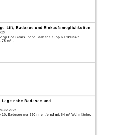
ge-Lift, Badesee und Einkaufsmöglichkeiten
025
berg/ Bad Gams- nähe Badesee / Top 6 Exklusive
 75 m² ...
e Lage nahe Badesee und
24.02.2025
 10, Badesee nur 350 m entfernt! mit 84 m² Wohnfläche,