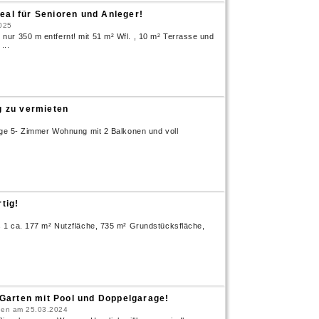
eal für Senioren und Anleger!
025
ur 350 m entfernt! mit 51 m² Wfl. , 10 m² Terrasse und
...
 zu vermieten
ige 5- Zimmer Wohnung mit 2 Balkonen und voll
tig!
 1 ca. 177 m² Nutzfläche, 735 m² Grundstücksfläche,
arten mit Pool und Doppelgarage!
gen am 25.03.2024