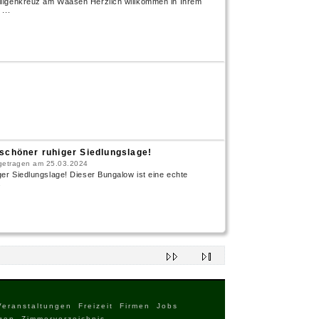
ligenkreuz am Waasen Herzlich willkommen in Ihrem
...
schöner ruhiger Siedlungslage!
ingetragen am 25.03.2024
er Siedlungslage! Dieser Bungalow ist eine echte
.
Veranstaltungen
Freizeit
Firmen
Jobs
gen
Zimmerverzeichnis