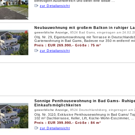
befestigten Außenbereich und bietet eine ideale ...
zur Detailansicht
Neubauwohnung mit großem Balkon in ruhiger La
gewerbliche Anzeige,
8524 Bad Gams, eingetragen am 24.02.2
Obj. Nr. 29, Eigentumswohnung mit Terrasse in Deutschlands
Gartenwohnung in Bad Gams, Badesee nur 350 m entfernt! mit
Preis : EUR 269.990.- Größe : 75 m²
zur Detailansicht
Sonnige Penthousewohnung in Bad Gams- Ruhig
Einkaufsmöglichkeiten
gewerbliche Anzeige,
8524 Deutschlandsberg, eingetragen am 
Obj. Nr. 3110, Exklusive Penthousewohnung in Bad Gams/ Top
102 m² Dachterrasse, Keller, Lift, Küche-Wohn-Esszimmer, ...
Preis : EUR 399.990.- Größe : 84 m²
zur Detailansicht