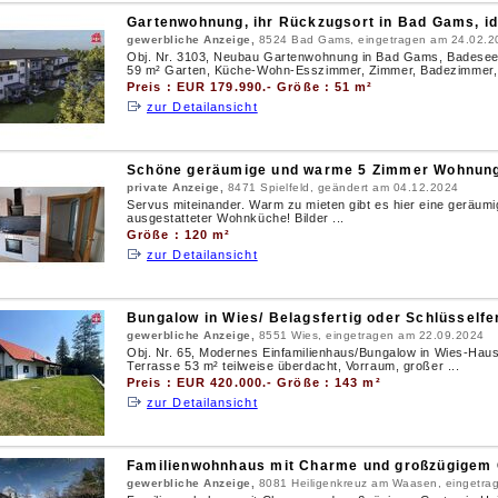
Gartenwohnung, ihr Rückzugsort in Bad Gams, id
gewerbliche Anzeige,
8524 Bad Gams, eingetragen am 24.02.2
Obj. Nr. 3103, Neubau Gartenwohnung in Bad Gams, Badesee n
59 m² Garten, Küche-Wohn-Esszimmer, Zimmer, Badezimmer, 
Preis : EUR 179.990.- Größe : 51 m²
zur Detailansicht
Schöne geräumige und warme 5 Zimmer Wohnung
private Anzeige,
8471 Spielfeld, geändert am 04.12.2024
Servus miteinander. Warm zu mieten gibt es hier eine geräum
ausgestatteter Wohnküche! Bilder ...
Größe : 120 m²
zur Detailansicht
Bungalow in Wies/ Belagsfertig oder Schlüsselfer
gewerbliche Anzeige,
8551 Wies, eingetragen am 22.09.2024
Obj. Nr. 65, Modernes Einfamilienhaus/Bungalow in Wies-Haus
Terrasse 53 m² teilweise überdacht, Vorraum, großer ...
Preis : EUR 420.000.- Größe : 143 m²
zur Detailansicht
Familienwohnhaus mit Charme und großzügigem G
gewerbliche Anzeige,
8081 Heiligenkreuz am Waasen, eingetra