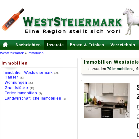
Nachrichten
Inserate
Essen & Trinken
Verzeichnis
Weststeiermark
»
Immobilien
Immobilien Weststei
Immobilien
es wurden
70 Immobilien
gef
Immobilien Weststeiermark
(70)
Häuser
(17)
Wohnungen
(28)
Grundstücke
(18)
Ferienimmobilien
(1)
Landwirschaftliche Immobilien
(2)