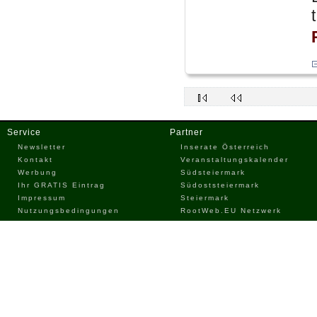
Service
Partner
Newsletter
Inserate Österreich
Kontakt
Veranstaltungskalender
Werbung
Südsteiermark
Ihr GRATIS Eintrag
Südoststeiermark
Impressum
Steiermark
Nutzungsbedingungen
RootWeb.EU Netzwerk