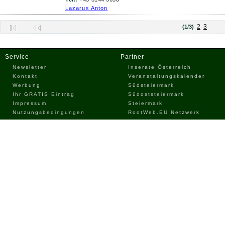
Lazarus Anton
2
3
(1/3)
Service
Partner
Newsletter
Inserate Österreich
Kontakt
Veranstaltungskalender
Werbung
Südsteiermark
Ihr GRATIS Eintrag
Südoststeiermark
Impressum
Steiermark
Nutzungsbedingungen
RootWeb.EU Netzwerk