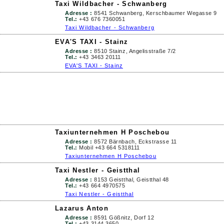
Taxi Wildbacher - Schwanberg
Adresse :
8541 Schwanberg, Kerschbaumer Wegasse 9
Tel.:
+43 676 7360051
Taxi Wildbacher - Schwanberg
EVA'S TAXI - Stainz
Adresse :
8510 Stainz, Angelisstraße 7/2
Tel.:
+43 3463 20111
EVA'S TAXI - Stainz
Taxiunternehmen H Poschebou
Adresse :
8572 Bärnbach, Eckstrasse 11
Tel.:
Mobil +43 664 5318111
Taxiunternehmen H Poschebou
Taxi Nestler - Geistthal
Adresse :
8153 Geistthal, Geistthal 48
Tel.:
+43 664 4970575
Taxi Nestler - Geistthal
Lazarus Anton
Adresse :
8591 Gößnitz, Dorf 12
Tel.:
+43 3144 3650