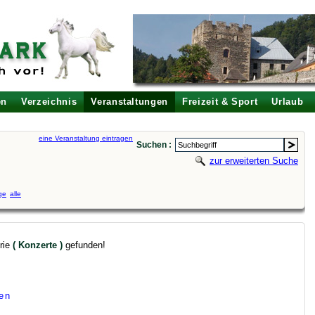
en
Verzeichnis
Veranstaltungen
Freizeit & Sport
Urlaub
eine Veranstaltung eintragen
Suchen :
zur erweiterten Suche
ge
alle
rie
( Konzerte )
gefunden!
gen